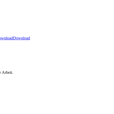
ownload
Download
 Arbeit.