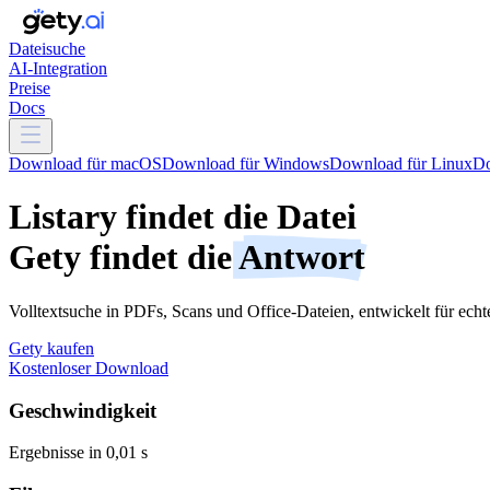
Dateisuche
AI-Integration
Preise
Docs
Download für macOS
Download für Windows
Download für Linux
D
Listary findet die Datei
Gety findet die
Antwort
Volltextsuche in PDFs, Scans und Office-Dateien, entwickelt für echte
Gety kaufen
Kostenloser Download
Geschwindigkeit
Ergebnisse in 0,01 s