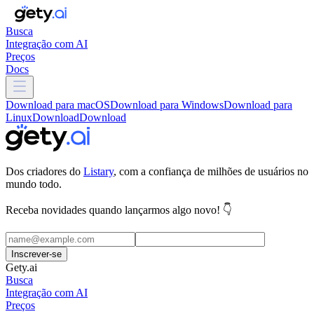
Busca
Integração com AI
Preços
Docs
Download para macOS
Download para Windows
Download para
Linux
Download
Download
Dos criadores do
Listary
, com a confiança de milhões de usuários no
mundo todo.
Receba novidades quando lançarmos algo novo! 👇
Inscrever-se
Gety.ai
Busca
Integração com AI
Preços