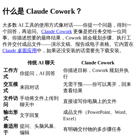
什么是 Claude Cowork？
大多数 AI 工具的使用方式像对话——你提一个问题，得到一
个回答，再追问。
Claude Cowork
更像是把任务交给一位同
事。你描述想要的最终结果，Cowork 就会规划步骤、执行工
作并交付成品文件——演示文稿、报告或电子表格。它内置在
Claude 桌面应用
中，如果还没安装的话需要先下载安装。
传统 AI 聊天
Claude Cowork
工作方
你描述目标，Cowork 规划并执
你提问，AI 回答
式
行
交互模
无需干预——你可以离开，回来
来回对话
式
查看结果
文件访
手动将文件上传到
直接读写你电脑上的文件
问
聊天中
输出形
成品文件（PowerPoint、Word、
文字回复
式
Excel）
最适用
提问、头脑风暴、
有明确交付物的多步骤任务
于
编辑