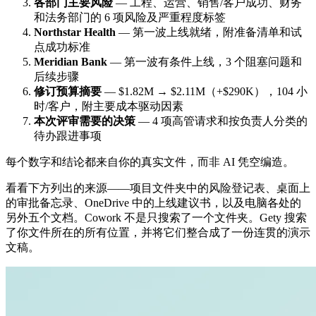
各部门主要风险
— 工程、运营、销售/客户成功、财务
和法务部门的 6 项风险及严重程度标签
Northstar Health
— 第一波上线就绪，附准备清单和试
点成功标准
Meridian Bank
— 第一波有条件上线，3 个阻塞问题和
后续步骤
修订预算摘要
— $1.82M → $2.11M（+$290K），104 小
时/客户，附主要成本驱动因素
本次评审需要的决策
— 4 项高管请求和按负责人分类的
待办跟进事项
每个数字和结论都来自你的真实文件，而非 AI 凭空编造。
看看下方列出的来源——项目文件夹中的风险登记表、桌面上
的审批备忘录、OneDrive 中的上线建议书，以及电脑各处的
另外五个文档。Cowork 不是只搜索了一个文件夹。Gety 搜索
了你文件所在的所有位置，并将它们整合成了一份连贯的演示
文稿。